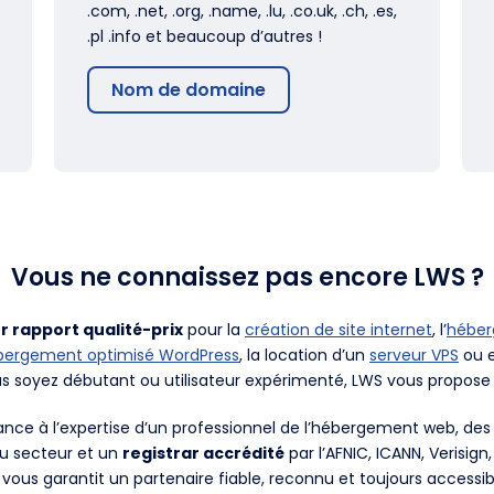
.com, .net, .org, .name, .lu, .co.uk, .ch, .es,
.pl .info et beaucoup d’autres !
Nom de domaine
Vous ne connaissez pas encore LWS ?
r rapport qualité-prix
pour la
création de site internet
, l’
hébe
bergement optimisé WordPress
, la location d’un
serveur VPS
ou e
us soyez débutant ou utilisateur expérimenté, LWS vous propose 
fiance à l’expertise d’un professionnel de l’hébergement web, d
du secteur et un
registrar accrédité
par l’AFNIC, ICANN, Verisign
 vous garantit un partenaire fiable, reconnu et toujours accessib